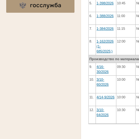
5.
1-398/2026
10:45
№
6.
1-388/2026
11:00
№
7.
1-384/2026
11:15
№
8.
1-162/2026
12:00
№
(1-
685/2025;)
Производство по материала
9.
4/16-
09:30
№
30/2026
10.
3/10-
10:00
№
60/2026
11.
4/14-9/2026
10:00
№
12.
3/10-
10:30
№
64/2026