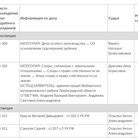
есто
роведения
Р
Зал
Информация по делу
Судья
с
удебного
аседания)
инстанция
 309
КАТЕГОРИЯ: Дела особого производства → Об
Вериго
усыновлении (удочерении) ребенка
Наталья
Болеславовна
 302
КАТЕГОРИЯ: Споры, связанные с земельными
Думчева Анна
отношениями → Споры о праве собственности на
Борисовна
землю → Иные споры о праве собственности на
землю
ИСТЕЦ(ЗАЯВИТЕЛЬ): администрация Выборгского
муниципального района Ленинградской области
ОТВЕТЧИК: Андреев Валерий Викторович, Андреева
Светлана Александровна
станция
 411
Краузе Виталий Давыдович - ст.322.3 УК РФ
Огрызко Антон
Александрович
 411
Сангели Сергей - ст.327 ч.3 УК РФ
Огрызко Антон
Александрович