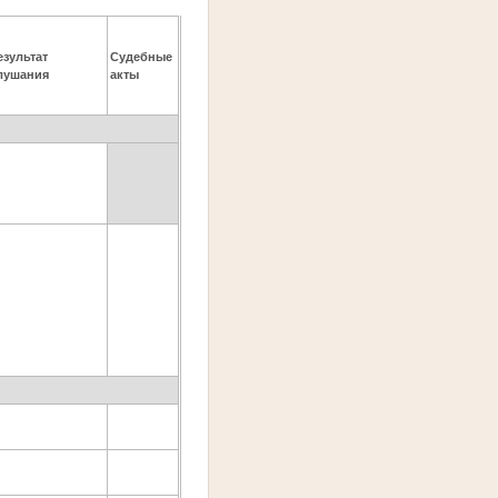
езультат
Судебные
лушания
акты