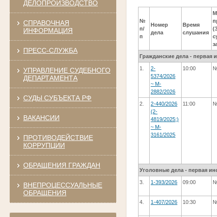
ДЕЛОПРОИЗВОДСТВО
М
№
п
СПРАВОЧНАЯ
Номер
Время
п/
(
ИНФОРМАЦИЯ
дела
слушания
п
с
з
ПРЕСС-СЛУЖБА
Гражданские дела - первая 
1.
2-
10:00
№
УПРАВЛЕНИЕ СУДЕБНОГО
5374/2026
ДЕПАРТАМЕНТА
~ M-
2882/2026
СУДЫ СУБЪЕКТА РФ
2.
2-440/2026
11:00
№
(2-
ВАКАНСИИ
4819/2025;)
~ M-
3161/2025
ПРОТИВОДЕЙСТВИЕ
КОРРУПЦИИ
ОБРАЩЕНИЯ ГРАЖДАН
Уголовные дела - первая ин
3.
1-393/2026
09:00
№
ВНЕПРОЦЕССУАЛЬНЫЕ
ОБРАЩЕНИЯ
4.
1-407/2026
10:30
№