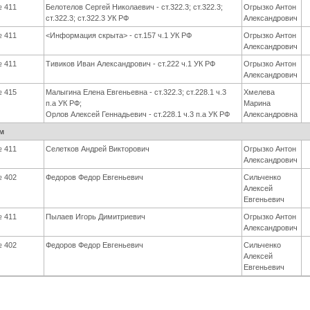
 411
Белотелов Сергей Николаевич - ст.322.3; ст.322.3;
Огрызко Антон
ст.322.3; ст.322.3 УК РФ
Александрович
 411
<Информация скрыта> - ст.157 ч.1 УК РФ
Огрызко Антон
Александрович
 411
Тивиков Иван Александрович - ст.222 ч.1 УК РФ
Огрызко Антон
Александрович
 415
Малыгина Елена Евгеньевна - ст.322.3; ст.228.1 ч.3
Хмелева
п.а УК РФ;
Марина
Орлов Алексей Геннадьевич - ст.228.1 ч.3 п.а УК РФ
Александровна
м
 411
Селетков Андрей Викторович
Огрызко Антон
Александрович
 402
Федоров Федор Евгеньевич
Сильченко
Алексей
Евгеньевич
 411
Пылаев Игорь Димитриевич
Огрызко Антон
Александрович
 402
Федоров Федор Евгеньевич
Сильченко
Алексей
Евгеньевич