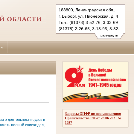
188800, Ленинградская обл.,
г. Выборг, ул. Пионерская, д. 4
Й ОБЛАСТИ
Тел.: (81378) 3-52-76, 3-33-69
(81378) 2-26-65, 3-13-95, 3-32-
82
развернуть
vyborgsky.lo@sudrf.ru
Запросы ОПФР по постановлению
Правительства РФ от 28.06.2021 №
и о деятельности судов в
1037
ажать полный список дел,